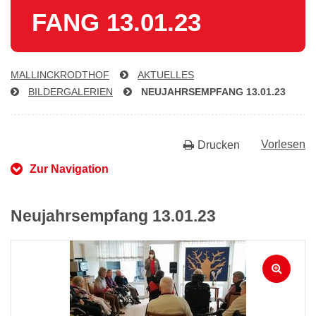
FANG 13.01.23
MAL­LINCK­RODTHOF
AKTUELLES
BIL­DER­GA­LE­RI­EN
NEU­JAHRS­EMP­FANG 13.01.23
Vorlesen
Drucken
Zur Navigation
Neujahrsempfang 13.01.23