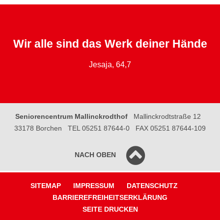
Wir alle sind das Werk deiner Hände
Jesaja, 64,7
Seniorencentrum Mallinckrodthof
Mallinckrodtstraße 12
33178 Borchen
TEL 05251 87644-0
FAX 05251 87644-109
NACH OBEN
SITEMAP
IMPRESSUM
DATENSCHUTZ
BARRIEREFREIHEITSERKLÄRUNG
SEITE DRUCKEN