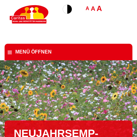
A
A
A
MENÜ ÖFFNEN
NEU­JAHRS­EMP­