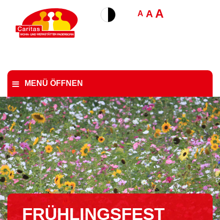
A
A
A
MENÜ ÖFFNEN
FRÜH­LINGS­FEST