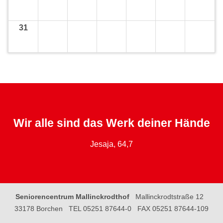
31
Wir alle sind das Werk deiner Hände
Jesaja, 64,7
Seniorencentrum Mallinckrodthof
Mallinckrodtstraße 12
33178 Borchen
TEL 05251 87644-0
FAX 05251 87644-109