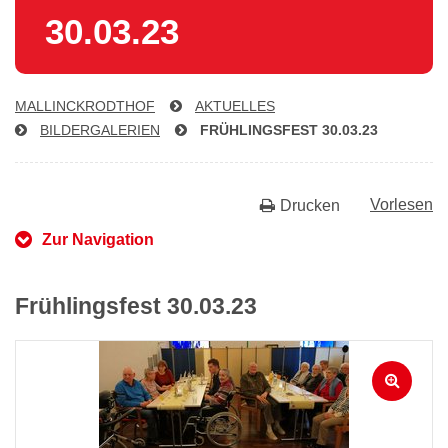
30.03.23
MAL­LINCK­RODTHOF
AKTUELLES
BIL­DER­GA­LE­RI­EN
FRÜH­LINGS­FEST 30.03.23
Vorlesen
Drucken
Zur Navigation
Frühlingsfest 30.03.23