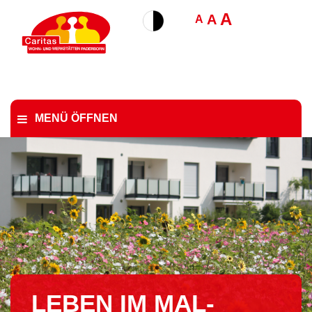
A
A
A
MENÜ ÖFFNEN
LEBEN IM MAL­