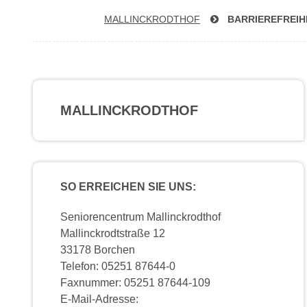
MAL­LINCK­RODTHOF
BAR­RIE­RE­FREI­
MALLINCKRODTHOF
SO ERREICHEN SIE UNS:
Seniorencentrum Mallinckrodthof
Mallinckrodtstraße 12
33178 Borchen
Telefon: 05251 87644-0
Faxnummer: 05251 87644-109
E-Mail-Adresse: