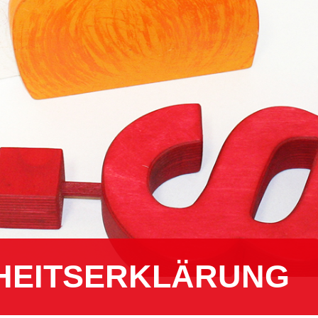
­HEITS­ER­KLÄ­RUNG