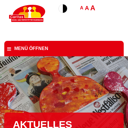
A
A
A
MENÜ ÖFFNEN
AKTUELLES