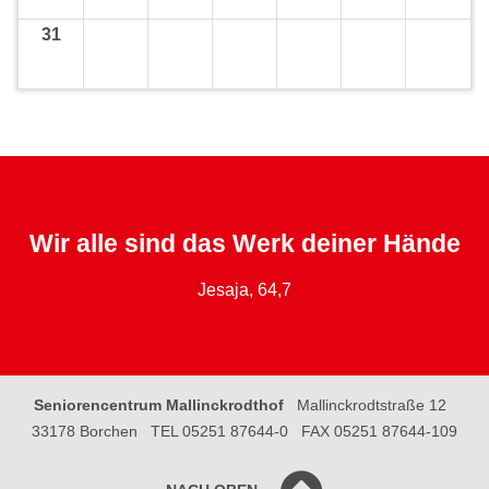
31
Wir alle sind das Werk deiner Hände
Jesaja, 64,7
Seniorencentrum Mallinckrodthof
Mallinckrodtstraße 12
33178 Borchen
TEL 05251 87644-0
FAX 05251 87644-109