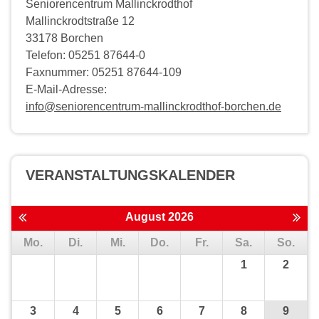
Seniorencentrum Mallinckrodthof
Mallinckrodtstraße 12
33178 Borchen
Telefon: 05251 87644-0
Faxnummer: 05251 87644-109
E-Mail-Adresse:
info@seniorencentrum-mallinckrodthof-borchen.de
VERANSTALTUNGS­KALENDER
August 2026
Mo.
Di.
Mi.
Do.
Fr.
Sa.
So.
1
2
3
4
5
6
7
8
9