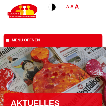
A
A
A
MENÜ ÖFFNEN
AKTUELLES